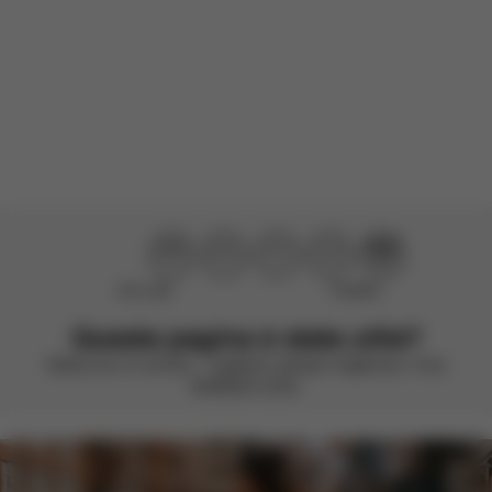
Non utile
Perfetto!
Questa pagina è stata utile?
Valuta con un sorriso – vogliamo sempre migliorare. Il tuo
feedback conta.