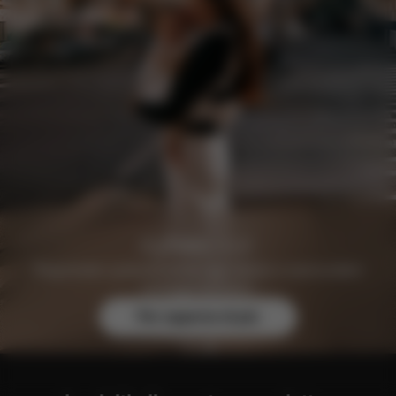
Registratevi gratuitamente oggi stesso e assicuratevi
vantaggi esclusivi.
Per saperne di più