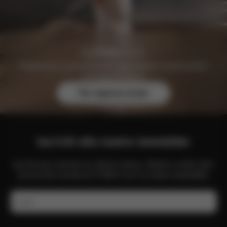
Registratevi gratuitamente oggi stesso e assicuratevi
vantaggi esclusivi.
Per saperne di più
Iscriviti alla nostra newsletter
Iscriviti per ricevere le ultime notizie, offerte e molto altro
ancora dal mondo di CYBEX con la nostra newsletter.
E-mail