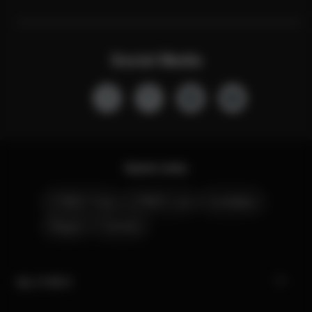
Social Media
Quick Links
CYBEX Club
CYBEX Live
Contattaci
Negozi
Carriera
My CYBEX