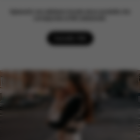
Spiacenti, non abbiamo trovato alcun prodotto che
corrisponde ai filtri selezionati.
Cancella i filtri