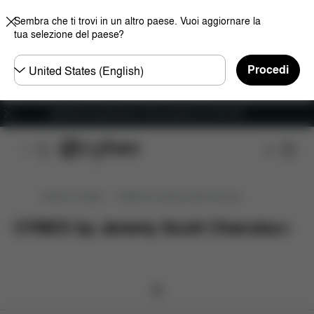
Sembra che ti trovi in un altro paese. Vuoi aggiornare la
tua selezione del paese?
Selezionare
Procedi
il
paese
Spedizione gratuita per ordini superiori ai 100 CHF
Edizioni limitate
CYBEX by Jeremy Scott Cherubs
CYBEX by Jeremy Scott Cherubs
(
0
)
0