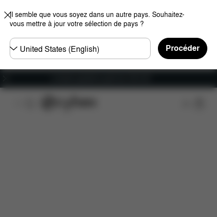
Il semble que vous soyez dans un autre pays. Souhaitez-
vous mettre à jour votre sélection de pays ?
Choisir
Procéder
un
pays
Livraison gratuite à partir de 100 CHF
Caractéristiques
Dimensions
Éléments inclus