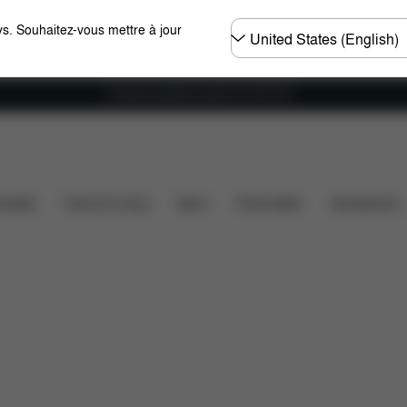
Choisir
s. Souhaitez-vous mettre à jour
un
pays
Livraison gratuite à partir de 100 CHF
Dimensions
Éléments inclus
Téléchargements
ssette
Home & Living
Sport
Porte-bébé
Accessoires