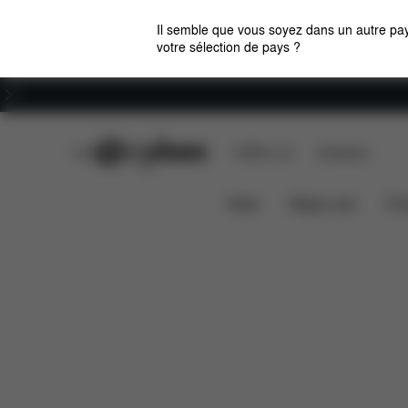
Il semble que vous soyez dans un autre pay
votre sélection de pays ?
Carrières
CYBEX Club
CYBEX Live
Boutiques
Caractéristiques
Mios Jeremy Scott - Wings
News
Sièges auto
Pou