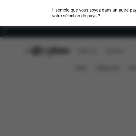
Il semble que vous soyez dans un autre pay
votre sélection de pays ?
Carrières
CYBEX Club
CYBEX Live
Boutiques
Caractéristique
e-Priam Jeremy Scott - Wings
News
Sièges auto
Pou