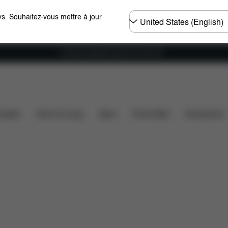
Choisir
s. Souhaitez-vous mettre à jour
un
pays
Livraison gratuite à partir de 100 CHF
s
Dimensions
Éléments inclus
Téléchargements
ssette
Home & Living
Sport
Porte-bébé
Accessoires