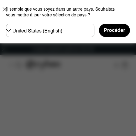
Il semble que vous soyez dans un autre pays. Souhaitez-
vous mettre à jour votre sélection de pays ?
Choisir
Procéder
un
pays
Livraison gratuite à partir de 100 CHF
Caractéristiques
Dimensions
Éléments inclus