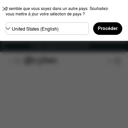
Il semble que vous soyez dans un autre pays. Souhaitez-
vous mettre à jour votre sélection de pays ?
Choisir
Procéder
un
pays
Livraison gratuite à partir de 100 CHF
Caractéristiques
Dimensions
Éléments inclus