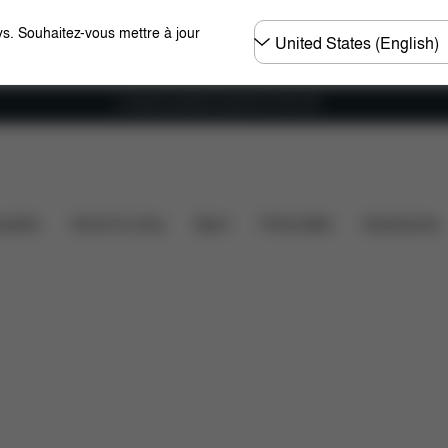
Choisir
s. Souhaitez-vous mettre à jour
un
pays
Livraison gratuite à partir de 100 CHF
Éléments inclus
Téléchargements
FAQ
Pièces dé
ssette
Home & Living
Sport
Porte-bébé
Accessoires