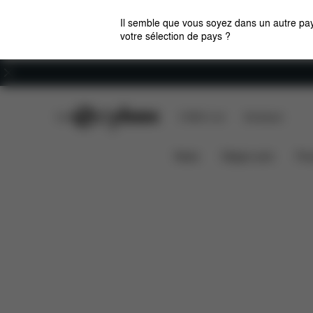
Il semble que vous soyez dans un autre pay
votre sélection de pays ?
Carrières
CYBEX Club
CYBEX Live
Boutiques
Caractéristiques
Dimensions
LIBELLE
News
Sièges auto
Pou