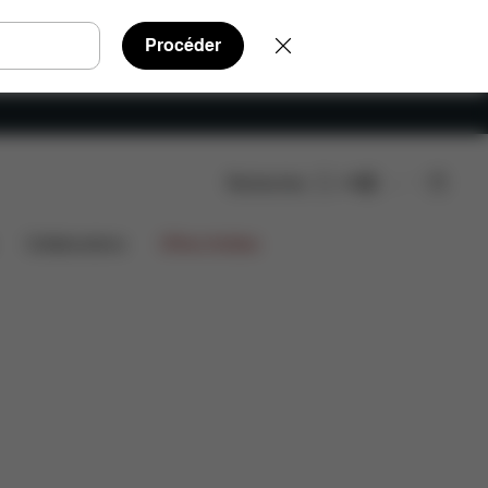
Procéder
Rechercher
FR
tachées
Avis
Collaborations
Offres limitées