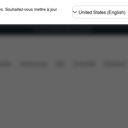
Choisir
s. Souhaitez-vous mettre à jour
un
pays
Livraison gratuite à partir de 100 CHF
Éléments inclus
Téléchargements
FAQ
Pièces dé
ssette
Home & Living
Sport
Porte-bébé
Accessoires