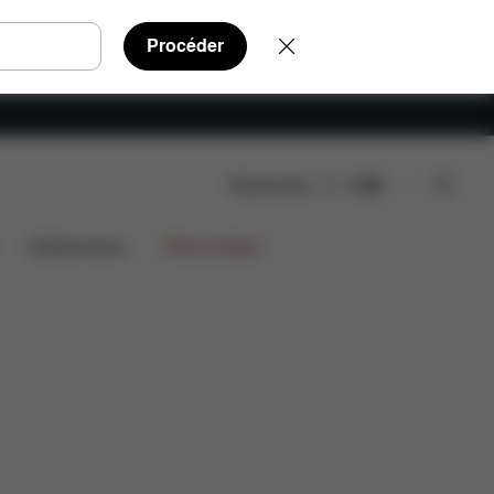
Procéder
Rechercher
FR
tachées
Avis
Collaborations
Offres limitées