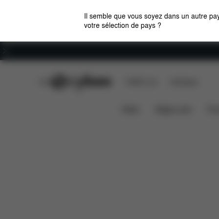
Il semble que vous soyez dans un autre pay
votre sélection de pays ?
Carrières
CYBEX Club
CYBEX Live
Boutiques
Caractéristiques
Dimensions
LIBELLE
News
Sièges auto
Pou