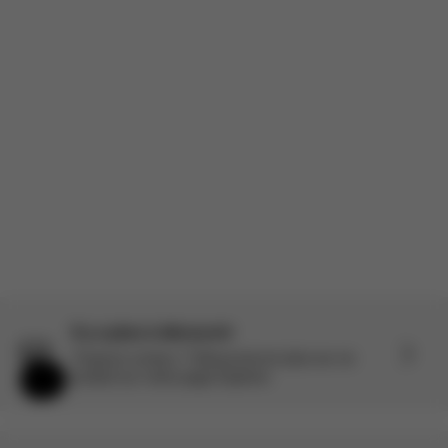
En savoir plus
Avis sponsorisé
Produit Évalué:
Coya - Sepia Black (Rosegold Frame)
Traduit de anglais par IA
Voir l'original
Charger plus d'avis
Il y a plus à découvrir
Toujours curieux ? Découvrez-en plus sur ce
produit sur notre page Explorer.
Aide et commentaires