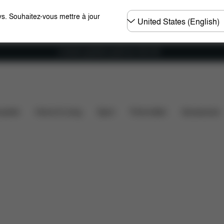
Choisir
s. Souhaitez-vous mettre à jour
un
pays
Livraison gratuite à partir de 100 CHF
Éléments inclus
Téléchargements
FAQ
Pièces
ssette
Home & Living
Sport
Porte-bébé
Accessoires