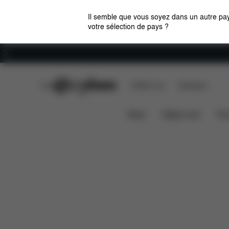
Il semble que vous soyez dans un autre pay
votre sélection de pays ?
Carrières
CYBEX Club
CYBEX Live
Boutiques
Caractéristiques
Dimensions
IRIS CHAIR
News
Sièges auto
Pou