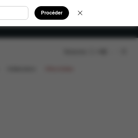
Procéder
Rechercher
FR
 détachées
Avis
Collaborations
Offres limitées