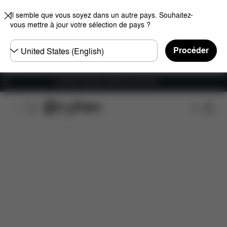
Il semble que vous soyez dans un autre pays. Souhaitez-
vous mettre à jour votre sélection de pays ?
Choisir
Procéder
un
pays
Livraison gratuite à partir de 100 CHF
Caractéristiques
Compatibilité des voitures
Di