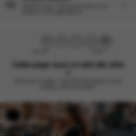
Toujours curieux ? Découvrez-en plus sur ce
produit sur notre page Explorer.
Pas utile
Parfait !
Cette page vous a-t-elle été utile
?
Notez avec un smiley – nous cherchons toujours à nous
améliorer. Votre avis compte.
Aide et commentaires