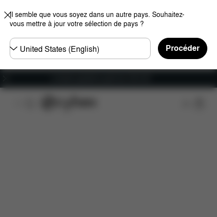
Il semble que vous soyez dans un autre pays. Souhaitez-
vous mettre à jour votre sélection de pays ?
Choisir
Procéder
un
pays
Livraison gratuite à partir de 100 CHF
Caractéristiques
Dimensions
Éléments inclus