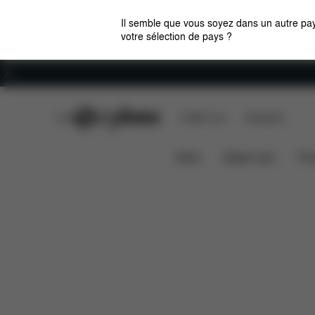
Il semble que vous soyez dans un autre pay
votre sélection de pays ?
Carrières
CYBEX Club
CYBEX Live
Boutiques
Caractéristiques
Nacelle Luxe Mios (2025)
News
Sièges auto
Pou