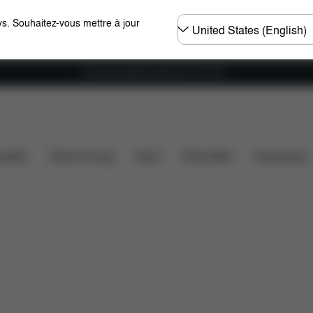
Choisir
s. Souhaitez-vous mettre à jour
un
pays
Livraison gratuite à partir de 100 CHF
Dimensions
Éléments inclus
Téléchargements
F
ssette
Home & Living
Sport
Porte-bébé
Accessoires