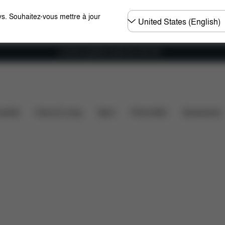
Choisir
s. Souhaitez-vous mettre à jour
un
pays
Livraison gratuite à partir de 100 CHF
Dimensions
Éléments inclus
Téléchargements
F
ssette
Home & Living
Sport
Porte-bébé
Accessoires