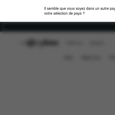
Il semble que vous soyez dans un autre pay
votre sélection de pays ?
Carrières
CYBEX Club
CYBEX Live
Boutiques
Caractéristiques
Nacelle Luxe Mios (2025)
News
Sièges auto
Pou