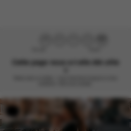
Charger plus d'avis
Pas utile
Parfait !
Cette page vous a-t-elle été utile
?
Notez avec un smiley – nous cherchons toujours à nous
améliorer. Votre avis compte.
Aide et commentaires