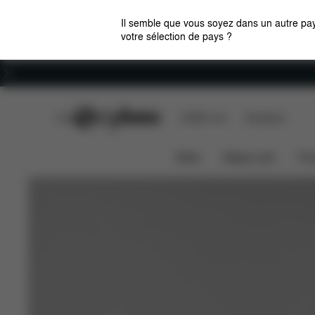
Il semble que vous soyez dans un autre pay
votre sélection de pays ?
Carrières
CYBEX Club
CYBEX Live
Boutiques
La e-PRIAM Platinum comprend un habillage de s
News
Sièges auto
Pou