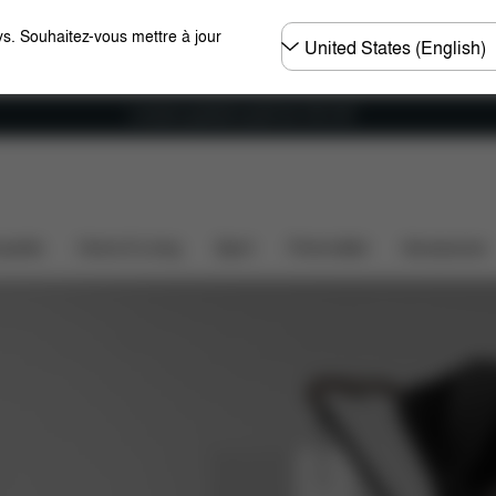
Choisir
s. Souhaitez-vous mettre à jour
un
pays
Livraison gratuite à partir de 100 CHF
iège
ssette
Home & Living
Sport
Porte-bébé
Accessoires