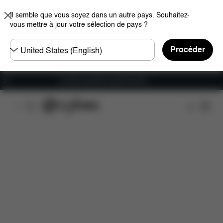
Il semble que vous soyez dans un autre pays. Souhaitez-
vous mettre à jour votre sélection de pays ?
Choisir
Procéder
un
pays
Livraison gratuite à partir de 60 €.
Caractéristiques
Dimensions
Éléments inclus