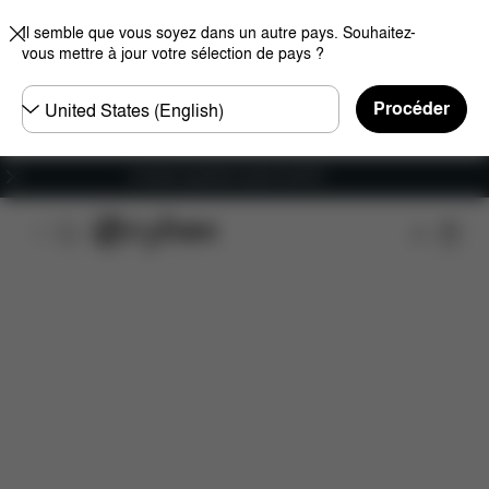
Il semble que vous soyez dans un autre pays. Souhaitez-
vous mettre à jour votre sélection de pays ?
Choisir
Procéder
un
pays
Livraison gratuite à partir de 60 €.
Dimensions
Éléments inclus
Téléchargements