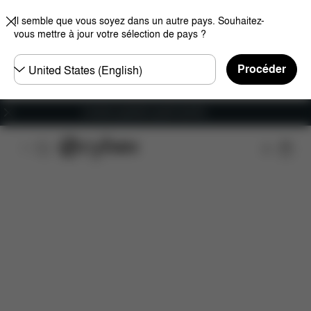
Il semble que vous soyez dans un autre pays. Souhaitez-
vous mettre à jour votre sélection de pays ?
Choisir
Procéder
un
pays
Livraison gratuite à partir de 60 €.
Caractéristiques
Compatibilité des voitures
Di