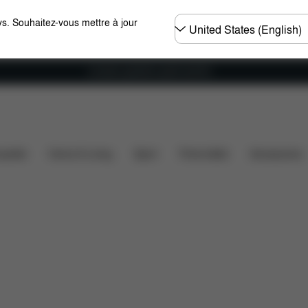
Choisir
s. Souhaitez-vous mettre à jour
un
pays
Livraison gratuite à partir de 60 €.
é des voitures
Dimensions
Éléments inclus
Télé
ssette
Home & Living
Sport
Porte-bébé
Accessoires