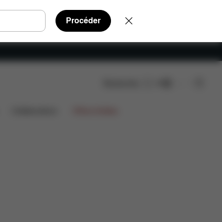
Procéder
Rechercher
FR
chargements
FAQ
Pièces détachées
Avis
Collaborations
Offres limitées