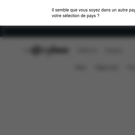
Il semble que vous soyez dans un autre pay
votre sélection de pays ?
Carrières
CYBEX Club
CYBEX Live
Boutiques
Aton B i-Size
Caractéristiques
Compatibilit
News
Sièges auto
Pou