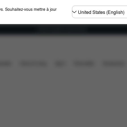
Choisir
s. Souhaitez-vous mettre à jour
un
pays
Livraison gratuite à partir de 60 €.
ité des voitures
Dimensions
Éléments inclus
Tél
ssette
Home & Living
Sport
Porte-bébé
Accessoires