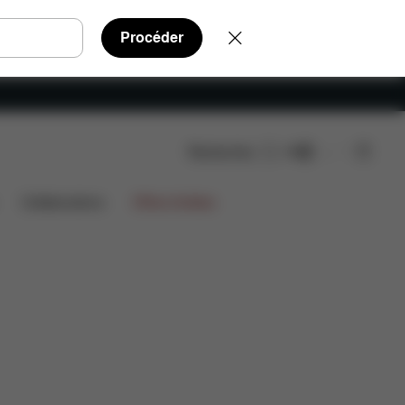
Procéder
Rechercher
FR
échargements
Pièces détachées
Avis
Collaborations
Offres limitées