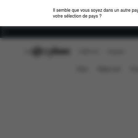
Il semble que vous soyez dans un autre pay
votre sélection de pays ?
Carrières
CYBEX Club
CYBEX Live
Boutiques
Caractéristiques
Compatibil
Sirona Z i-Size
News
Sièges auto
Pou