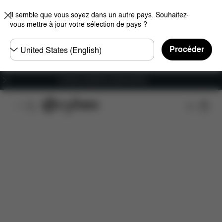
Il semble que vous soyez dans un autre pays. Souhaitez-
vous mettre à jour votre sélection de pays ?
Choisir
Procéder
un
pays
Livraison gratuite à partir de 60 €.
Caractéristiques
Compatibilité des voitures
Ins