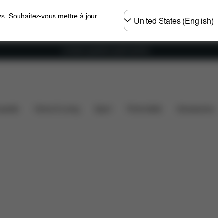
Choisir
s. Souhaitez-vous mettre à jour
un
pays
Livraison gratuite à partir de 60 €.
sions
Téléchargements
FAQ
Pièces détachées
ssette
Home & Living
Sport
Porte-bébé
Accessoires