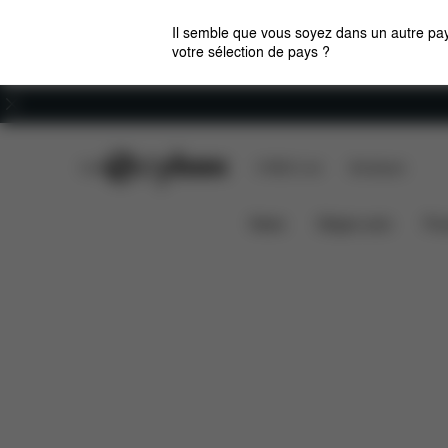
Il semble que vous soyez dans un autre pay
votre sélection de pays ?
Carrières
CYBEX Club
CYBEX Live
Boutiques
Caractéristiques
Dimen
NEWBORN NEST
News
Sièges auto
Pou