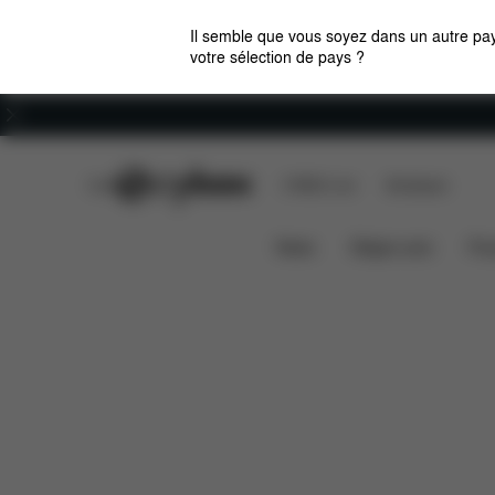
Il semble que vous soyez dans un autre pay
votre sélection de pays ?
Carrières
CYBEX Club
CYBEX Live
Boutiques
Pièces détachées
KID BOARD GAZELLE S
News
Sièges auto
Pou