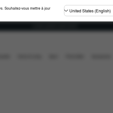
Choisir
s. Souhaitez-vous mettre à jour
un
pays
Livraison gratuite à partir de 60 €.
Avis
ssette
Home & Living
Sport
Porte-bébé
Accessoires