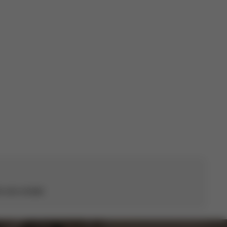
Date
16/06/25
de
sette. J'ai une poussette Melio 2.
publication
e avis compte.