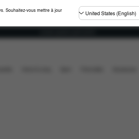
Choisir
s. Souhaitez-vous mettre à jour
un
pays
Livraison gratuite à partir de 60 €.
Pièces détachées
Avis
ssette
Home & Living
Sport
Porte-bébé
Accessoires