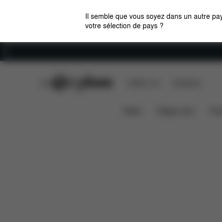
Il semble que vous soyez dans un autre pay
votre sélection de pays ?
Carrières
CYBEX Club
CYBEX Live
Boutiques
ADAPTATEUR DE SIÈGE AUTO MELIO LINE
News
Sièges auto
Pou