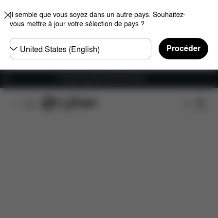
Il semble que vous soyez dans un autre pays. Souhaitez-
vous mettre à jour votre sélection de pays ?
Choisir
Procéder
un
pays
Livraison gratuite à partir de 60 €.
Caractéristiques
Compatibilité des voitures
Ins