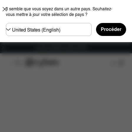
Il semble que vous soyez dans un autre pays. Souhaitez-
vous mettre à jour votre sélection de pays ?
Choisir
Procéder
un
pays
Livraison gratuite à partir de 60 €.
Caractéristiques
Compatibilité des voitures
Ins