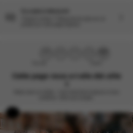
Il y a plus à découvrir
Toujours curieux ? Découvrez-en plus sur ce
produit sur notre page Explorer.
Pas utile
Parfait !
Cette page vous a-t-elle été utile
?
Notez avec un smiley – nous cherchons toujours à nous
améliorer. Votre avis compte.
Aide et commentaires