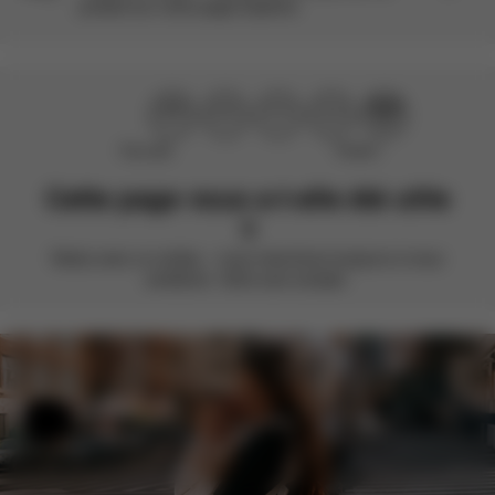
produit sur notre page Explorer.
Pas utile
Parfait !
Cette page vous a-t-elle été utile
?
Notez avec un smiley – nous cherchons toujours à nous
améliorer. Votre avis compte.
Aide et commentaires