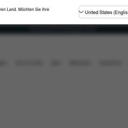
Land
eren Land. Möchten Sie Ihre
wählen
Versandkostenfrei für Bestellungen ab 60 €
oads
Ersatzteile
Bewertungen
gen
Home & Living
Sport
Babytragen
Accessoires