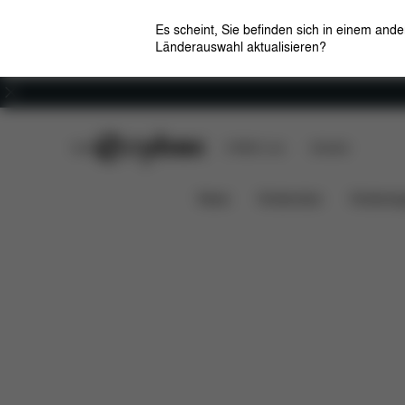
Es scheint, Sie befinden sich in einem and
Länderauswahl aktualisieren?
Karriere
CYBEX Club
CYBEX Live
Händler
Features
Lieferumfang
Downl
Lite Cot 1
News
Kindersitze
Kinderwa