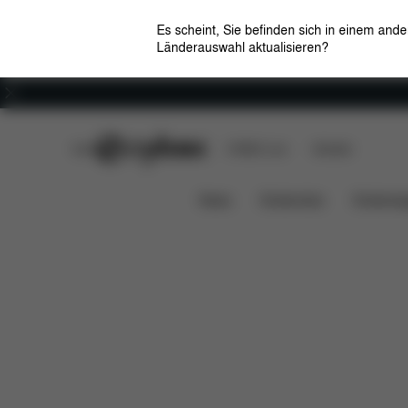
Es scheint, Sie befinden sich in einem and
Länderauswahl aktualisieren?
Karriere
CYBEX Club
CYBEX Live
Händler
Lieferumfang
Download
Platinum Lite Cot
News
Kindersitze
Kinderwa