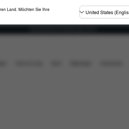
Land
eren Land. Möchten Sie Ihre
wählen
Versandkostenfrei für Bestellungen ab 60 €
s
Ersatzteile
Bewertungen
gen
Home & Living
Sport
Babytragen
Accessoires