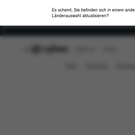
Es scheint, Sie befinden sich in einem and
Länderauswahl aktualisieren?
Karriere
CYBEX Club
CYBEX Live
Händler
Features
Maße
Liefe
e-Priam 1 Rahmen
News
Kindersitze
Kinderwa