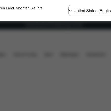
Land
eren Land. Möchten Sie Ihre
wählen
Versandkostenfrei für Bestellungen ab 60 €
rumfang
Downloads
Ersatzteile
Bewertungen
gen
Home & Living
Sport
Babytragen
Accessoires