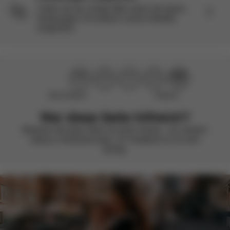
Treffen Sie die richtige Wahl indem Sie diesen
Kinderwagen mit anderen unserer Modelle
vergleichen.
Nicht hilfreich
Hilfreich
War diese Seite hilfreich?
Bewerten Sie diese Seite mit einem Smiley – wir arbeiten
stetig an Verbesserungen. Ihr Feedback ist uns sehr
wichtig.