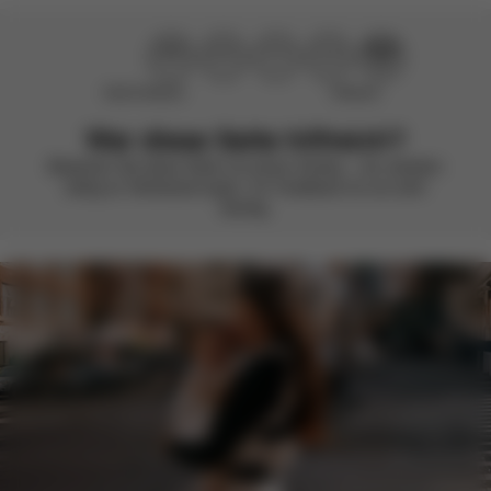
Nicht hilfreich
Hilfreich
War diese Seite hilfreich?
Bewerten Sie diese Seite mit einem Smiley – wir arbeiten
stetig an Verbesserungen. Ihr Feedback ist uns sehr
wichtig.