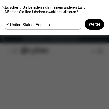
Es scheint, Sie befinden sich in einem anderen Land.
Möchten Sie Ihre Länderauswahl aktualisieren?
Land
Weiter
wählen
Versandkostenfrei für Bestellungen ab 60 €
Features
Fahrzeugkompatibilität
Maße
Lief