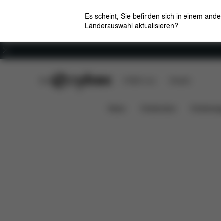
Es scheint, Sie befinden sich in einem and
Länderauswahl aktualisieren?
Karriere
CYBEX Club
CYBEX Live
Händler
Features
Lieferumfang
Ersatzte
Base Z2
News
Kindersitze
Kinderwa