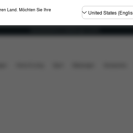
Land
eren Land. Möchten Sie Ihre
wählen
Versandkostenfrei für Bestellungen ab 60 €
ile
Bewertungen
gen
Home & Living
Sport
Babytragen
Accessoires