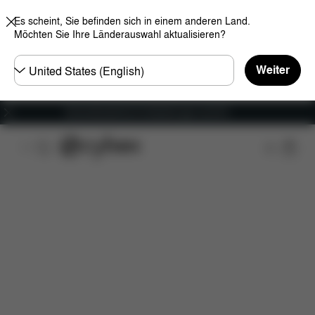
Es scheint, Sie befinden sich in einem anderen Land.
Möchten Sie Ihre Länderauswahl aktualisieren?
Land
Weiter
wählen
Versandkostenfrei für Bestellungen ab 60 €
Features
Fahrzeugkompatibilität
Maße
Lief