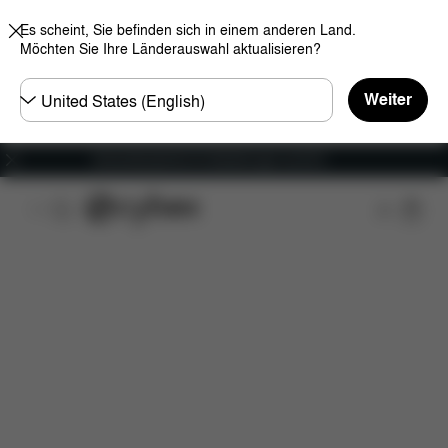
Es scheint, Sie befinden sich in einem anderen Land.
Möchten Sie Ihre Länderauswahl aktualisieren?
Land
Weiter
wählen
Versandkostenfrei für Bestellungen ab 60 €
Features
Fahrzeugkompatibilität
Lieferumfang