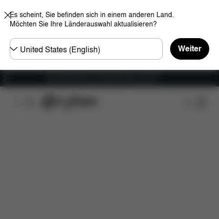
Es scheint, Sie befinden sich in einem anderen Land.
Möchten Sie Ihre Länderauswahl aktualisieren?
Land
Weiter
wählen
Versandkostenfrei für Bestellungen ab 60 €
Features
Fahrzeugkompatibilität
Maße
Lief