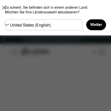
Es scheint, Sie befinden sich in einem anderen Land.
Möchten Sie Ihre Länderauswahl aktualisieren?
Land
Weiter
wählen
Versandkostenfrei für Bestellungen ab 60 €
Features
Maße
Lieferumfang
Downloads