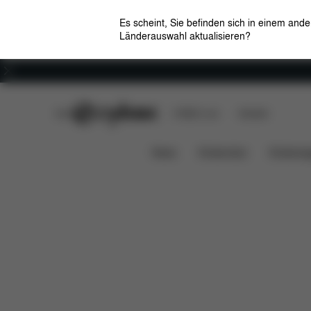
Es scheint, Sie befinden sich in einem and
Länderauswahl aktualisieren?
Karriere
CYBEX Club
CYBEX Live
Händler
Features
Down
SensorSafe Infant Safety Kit
News
Kindersitze
Kinderwa