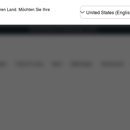
Land
eren Land. Möchten Sie Ihre
wählen
Versandkostenfrei für Bestellungen ab 60 €
loads
Ersatzteile
Bewertungen
gen
Home & Living
Sport
Babytragen
Accessoires