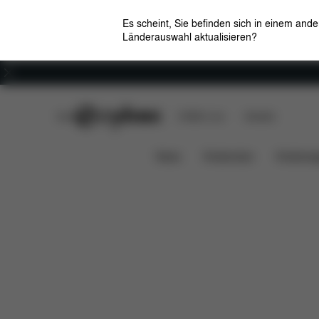
Es scheint, Sie befinden sich in einem and
Länderauswahl aktualisieren?
Karriere
CYBEX Club
CYBEX Live
Händler
Downloads
Ersatzte
Spielbügel Coya (2025)
News
Kindersitze
Kinderwa