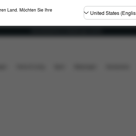
Land
eren Land. Möchten Sie Ihre
wählen
Versandkostenfrei für Bestellungen ab 60 €
ile
Bewertungen
gen
Home & Living
Sport
Babytragen
Accessoires