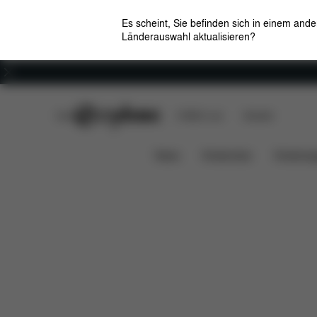
Es scheint, Sie befinden sich in einem and
Länderauswahl aktualisieren?
Karriere
CYBEX Club
CYBEX Live
Händler
Features
Maße
Down
NEWBORN NEST
News
Kindersitze
Kinderwa