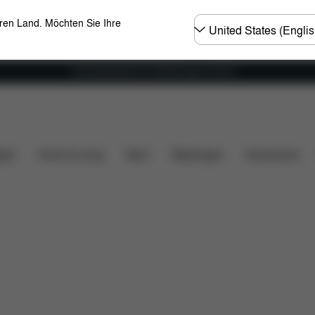
Land
eren Land. Möchten Sie Ihre
wählen
Versandkostenfrei für Bestellungen ab 60 €
loads
FAQ
Ersatzteile
Bewertungen
gen
Home & Living
Sport
Babytragen
Accessoires