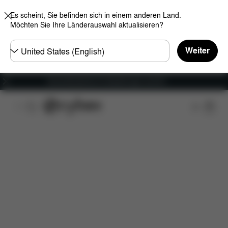
Es scheint, Sie befinden sich in einem anderen Land.
Möchten Sie Ihre Länderauswahl aktualisieren?
Land
Weiter
wählen
Versandkostenfrei für Bestellungen ab 60 €
Lieferumfang
Downloads
Ersatzteile
Bewer