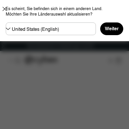
Es scheint, Sie befinden sich in einem anderen Land.
Möchten Sie Ihre Länderauswahl aktualisieren?
Land
Weiter
wählen
Versandkostenfrei für Bestellungen ab 60 €
Features
Maße
Lieferumfang
Downloads