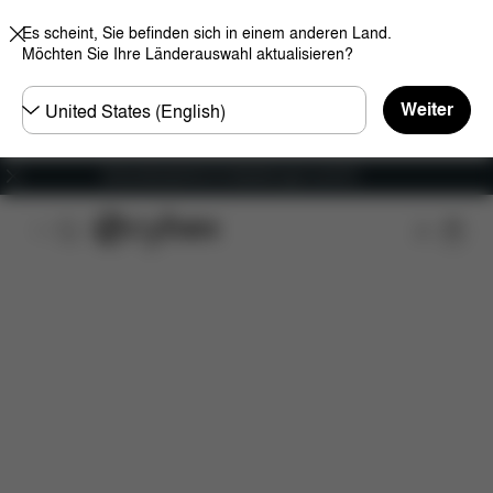
Es scheint, Sie befinden sich in einem anderen Land.
Möchten Sie Ihre Länderauswahl aktualisieren?
Land
Weiter
wählen
Versandkostenfrei für Bestellungen ab 60 €
Features
Maße
Lieferumfang
Downloads