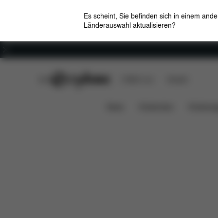
Es scheint, Sie befinden sich in einem and
Länderauswahl aktualisieren?
Karriere
CYBEX Club
CYBEX Live
Händler
Features
Maße
Liefe
GAZELLE S COT
News
Kindersitze
Kinderwa