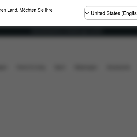
Land
eren Land. Möchten Sie Ihre
wählen
Versandkostenfrei für Bestellungen ab 60 €
rumfang
Downloads
FAQ
Ersatzteile
Bewertun
gen
Home & Living
Sport
Babytragen
Accessoires