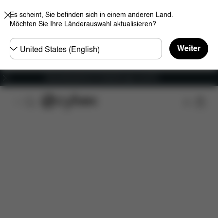
Es scheint, Sie befinden sich in einem anderen Land.
Möchten Sie Ihre Länderauswahl aktualisieren?
Land
Weiter
wählen
Versandkostenfrei für Bestellungen ab 60 €
Features
Maße
Lieferumfang
Downloads