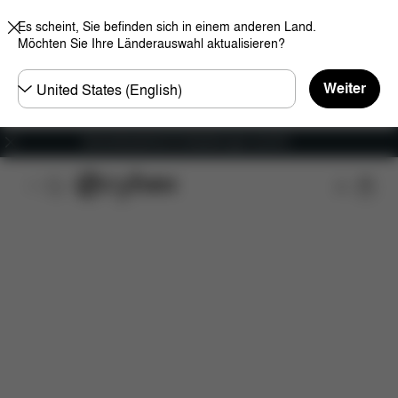
Es scheint, Sie befinden sich in einem anderen Land.
Möchten Sie Ihre Länderauswahl aktualisieren?
Land
Weiter
wählen
Versandkostenfrei für Bestellungen ab 60 €
Features
Maße
Lieferumfang
Downloads